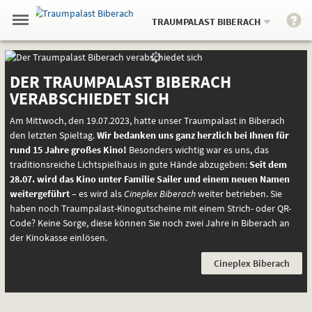
Gehe
.
zur
TRAUMPALAST BIBERACH
Menü
Startseite:
Navigation
Springe
zum
,
zum
.
Auswahl
umschalten
Startseite
Startseite
und
direkt
Inhalt
Menü
AKT
ANG
Service
DER TRAUMPALAST BIBERACH
VERABSCHIEDET SICH
Am Mittwoch, den 19.07.2023, hatte unser Traumpalast in Biberach
den letzten Spieltag.
Wir bedanken uns ganz herzlich bei Ihnen für
rund 15 Jahre großes Kino!
Besonders wichtig war es uns, das
traditionsreiche Lichtspielhaus in gute Hände abzugeben:
Seit dem
28.07. wird das Kino unter Familie Sailer und einem neuen Namen
weitergeführt
– es wird als
Cineplex Biberach
weiter betrieben. Sie
haben noch Traumpalast-Kinogutscheine mit einem Strich- oder QR-
Code? Keine Sorge, diese können Sie noch zwei Jahre in Biberach an
der Kinokasse einlösen.
Cineplex Biberach