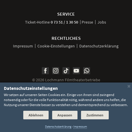
Weitere
Navigationsmöglichkeiten
SERVICE
anrufen
Ticket-
Hotline
0 73 51 / 1 30 50
Presse
Jobs
RECHTLICHES
Impressum
Cookie-Einstellungen
Datenschutzerklärung
Unsere
Unsere
Unsere
Unser
Unser
Social
Seite
Seite
Seite
Kanal
Kanal
Media
bei
bei
bei
bei
bei
©
2026 Lochmann Filmtheaterbetriebe
Facebook
Instagram
TikTok
YouTube
WhatsApp
Links
×
Datenschutzeinstellungen
Wir setzen auf unseren Seiten Cookies ein. Einige von ihnen sind zwingend
notwendig oder für die volle Funktionalität nötig, während andere uns helfen, die
Nutzung unserer Dienste besser zu verstehen und dementsprechend zu verbessern.
Ablehnen
Anpassen
Zustimmen
Datenschutzerklärung
-
Impressum