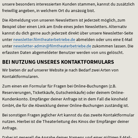
unsere besonders interessierten Kunden stammen, kannst du zusätzlich
freiwillig angeben, in welchem Ort du ansässig bist.
Die Abmeldung von unseren Newslettern ist jederzeit möglich, zum
Beispiel über einen Link am Ende eines jeden Newsletters. Alternativ
kannst du dich gerne auch jederzeit direkt über unsere Newsletter-Seite
unter
newsletter.filmtheaterbetriebe.de
abmelden oder uns eine E-Mail
unter
newsletter-admin@filmtheaterbetriebe.de
zukommen lassen. Die
erfassten Daten abgemeldeter Benutzer werden von uns gelöscht.
BEI NUTZUNG UNSERES KONTAKTFORMULARS
Wir bieten dir auf unserer Website je nach Bedarf zwei Arten von
Kontaktformularen.
Zum einen ein Formular für Fragen bei Online-Buchungen (z.B.
Reservierungen, Ticketkäufe, Gutscheinkäufe) oder deinem Online-
Kundenkonto. Empfänger deiner Anfrage ist in dem Fall die kinoheld
GmbH, die für die Abwicklung deiner Online-Buchungen zuständig ist.
Bei sonstigen Fragen jeglicher Art kannst du das zweite Kontaktformular
nutzen. Hierbei ist die Theaterleitung des Kinos der Empfänger deiner
Anfrage.
Dabei ist generell die Angabe deines Namens und einer gültigen E-Mail-