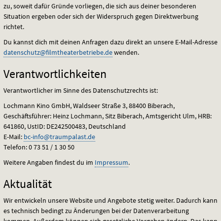
zu, soweit dafür Gründe vorliegen, die sich aus deiner besonderen
Situation ergeben oder sich der Widerspruch gegen Direktwerbung
richtet.
Du kannst dich mit deinen Anfragen dazu direkt an unsere E-Mail-Adresse
datenschutz@filmtheaterbetriebe.de
wenden.
Verantwortlichkeiten
Verantwortlicher im Sinne des Datenschutzrechts ist:
Lochmann Kino GmbH, Waldseer Straße 3, 88400 Biberach,
Geschäftsführer: Heinz Lochmann, Sitz Biberach, Amtsgericht Ulm,
HRB
:
641860, UstID: DE242500483, Deutschland
E-Mail:
bc-info@traumpalast.de
Telefon: 0 73 51 / 1 30 50
Weitere Angaben findest du im
Impressum
.
Aktualität
Wir entwickeln unsere Website und Angebote stetig weiter. Dadurch kann
es technisch bedingt zu Änderungen bei der Datenverarbeitung
kommen. Außerdem können sich gesetzliche Vorgaben ändern. Das kann