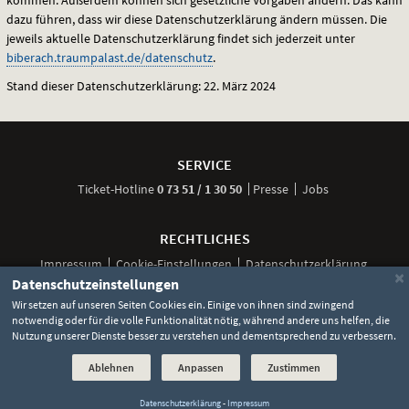
dazu führen, dass wir diese Datenschutzerklärung ändern müssen. Die
jeweils aktuelle Datenschutzerklärung findet sich jederzeit unter
biberach.traumpalast.de/datenschutz
.
Stand dieser Datenschutzerklärung: 22. März 2024
Weitere
Navigationsmöglichkeiten
SERVICE
anrufen
Ticket-
Hotline
0 73 51 / 1 30 50
Presse
Jobs
RECHTLICHES
Impressum
Cookie-Einstellungen
Datenschutzerklärung
×
Datenschutzeinstellungen
Wir setzen auf unseren Seiten Cookies ein. Einige von ihnen sind zwingend
notwendig oder für die volle Funktionalität nötig, während andere uns helfen, die
Unsere
Unsere
Unsere
Unser
Unser
Nutzung unserer Dienste besser zu verstehen und dementsprechend zu verbessern.
Social
Seite
Seite
Seite
Kanal
Kanal
Media
bei
bei
bei
bei
bei
©
2026 Lochmann Filmtheaterbetriebe
Ablehnen
Anpassen
Zustimmen
Facebook
Instagram
TikTok
YouTube
WhatsApp
Links
Datenschutzerklärung
-
Impressum