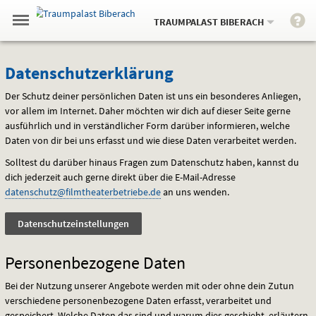
Gehe
.
zur
TRAUMPALAST BIBERACH
Menü
Startseite:
Navigation
Springe
zum
,
zum
.
Auswahl
umschalten
Datenschutzerklärung
und
direkt
Inhalt
Menü
Datenschutzerklärung
Service
Der Schutz deiner persönlichen Daten ist uns ein besonderes Anliegen,
vor allem im Internet. Daher möchten wir dich auf dieser Seite gerne
ausführlich und in verständlicher Form darüber informieren, welche
Daten von dir bei uns erfasst und wie diese Daten verarbeitet werden.
Solltest du darüber hinaus Fragen zum Datenschutz haben, kannst du
dich jederzeit auch gerne direkt über die E-Mail-Adresse
datenschutz@filmtheaterbetriebe.de
an uns wenden.
Datenschutzeinstellungen
Personenbezogene Daten
Bei der Nutzung unserer Angebote werden mit oder ohne dein Zutun
verschiedene personenbezogene Daten erfasst, verarbeitet und
gespeichert. Welche Daten das sind und warum dies geschieht, erläutern