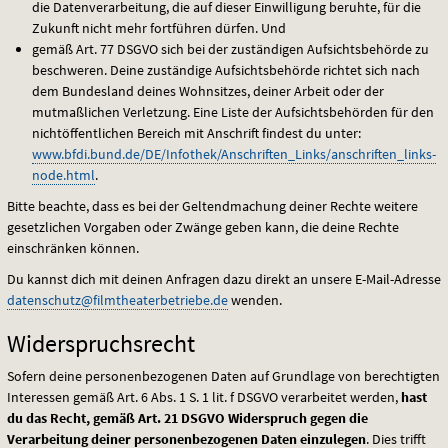
die Datenverarbeitung, die auf dieser Einwilligung beruhte, für die
Zukunft nicht mehr fortführen dürfen. Und
gemäß Art. 77
DSGVO
sich bei der zuständigen Aufsichtsbehörde zu
beschweren. Deine zuständige Aufsichtsbehörde richtet sich nach
dem Bundesland deines Wohnsitzes, deiner Arbeit oder der
mutmaßlichen Verletzung. Eine Liste der Aufsichtsbehörden für den
nichtöffentlichen Bereich mit Anschrift findest du unter:
www.bfdi.bund.de/DE/Infothek/Anschriften_Links/anschriften_links-
node.html
.
Bitte beachte, dass es bei der Geltendmachung deiner Rechte weitere
gesetzlichen Vorgaben oder Zwänge geben kann, die deine Rechte
einschränken können.
Du kannst dich mit deinen Anfragen dazu direkt an unsere E-Mail-Adresse
datenschutz@filmtheaterbetriebe.de
wenden.
Widerspruchsrecht
Sofern deine personenbezogenen Daten auf Grundlage von berechtigten
Interessen gemäß Art. 6 Abs. 1 S. 1 lit. f
DSGVO
verarbeitet werden,
hast
du das Recht, gemäß Art. 21
DSGVO
Widerspruch gegen die
Verarbeitung deiner personenbezogenen Daten einzulegen
. Dies trifft